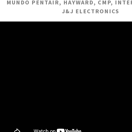
MUNDO PENTAIR, HAYWARD, CMP, INTE
J&J ELECTRONICS