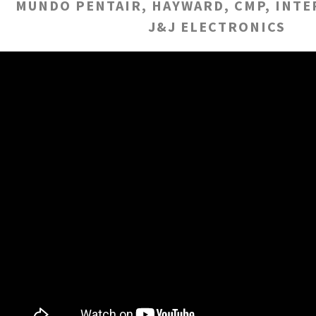
MUNDO PENTAIR, HAYWARD, CMP, INTE
J&J ELECTRONICS