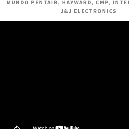
MUNDO PENTAIR, HAYWARD, CMP, INTE
J&J ELECTRONICS