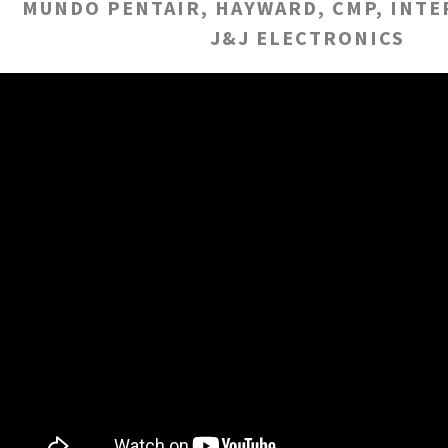
MUNDO PENTAIR, HAYWARD, CMP, INTE
J&J ELECTRONICS