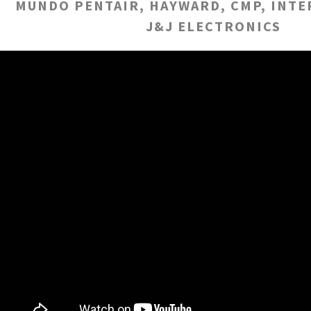
MUNDO PENTAIR, HAYWARD, CMP, INTE
J&J ELECTRONICS