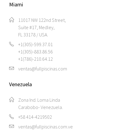
Miami
Encuentra aqui, todo lo que
necesitas para esa piscina que
11017 NW 122nd Street,
Suite #17, Medley,
siempre soñaste
FL 33178 / USA.
+1(305)-599.37.01
+1(305)-883.86.56
+1(786)-210.64.12
ventas@fullpiscinas.com
Venezuela
Zona Ind. Loma Linda
Carabobo- Venezuela.
+58 414-4219502
ventas@fullpiscinas.com.ve