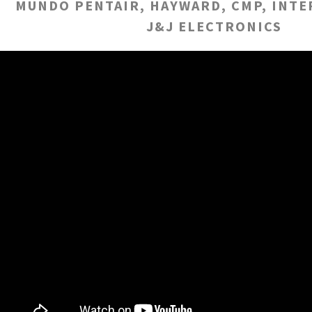
MUNDO PENTAIR, HAYWARD, CMP, INTE
J&J ELECTRONICS